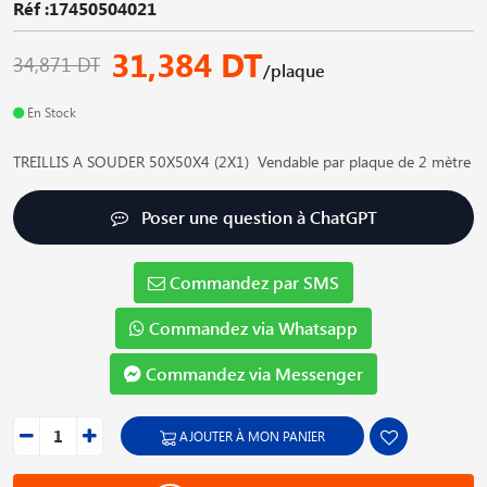
Réf :17450504021
31,384 DT
34,871 DT
/plaque
En Stock
TREILLIS A SOUDER 50X50X4 (2X1) Vendable par plaque de 2 mètre
Poser une question à ChatGPT
Commandez par SMS
Commandez via Whatsapp
Commandez via Messenger
AJOUTER À MON PANIER