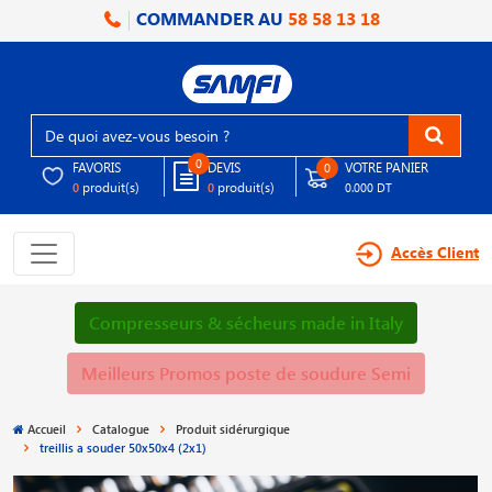
COMMANDER AU
58 58 13 18
0
FAVORIS
DEVIS
VOTRE PANIER
0
produit(s)
produit(s)
0
0
0.000 DT
Accès Client
Compresseurs & sécheurs made in Italy
Meilleurs Promos poste de soudure Semi
Accueil
Catalogue
Produit sidérurgique
treillis a souder 50x50x4 (2x1)