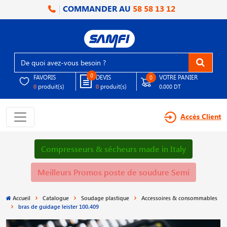
COMMANDER AU
58 58 13 12
0
FAVORIS
DEVIS
VOTRE PANIER
0
produit(s)
produit(s)
0
0
0.000 DT
Accès Client
Compresseurs & sécheurs made in Italy
Meilleurs Promos poste de soudure Semi
Accueil
Catalogue
Soudage plastique
Accessoires & consommables
bras de guidage leister 100.409