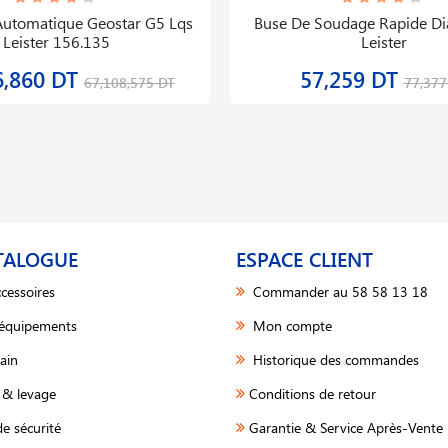
utomatique Geostar G5 Lqs
Buse De Soudage Rapide 
Leister 156.135
Leister
6,860 DT
57,259 DT
67,108,575 DT
77,377
TALOGUE
ESPACE CLIENT
cessoires
Commander au 58 58 13 18
 équipements
Mon compte
ain
Historique des commandes
& levage
Conditions de retour
e sécurité
Garantie & Service Après-Vente 