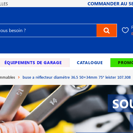
COMMANDER AU
5
LLES
ÉQUIPEMENTS DE GARAGE
CATALOGUE
PROMO
ommables
buse a réflecteur diamétre 36.5 50×34mm 75° leister 107.308
SO