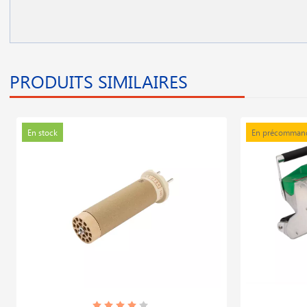
PRODUITS SIMILAIRES
En stock
En précomman