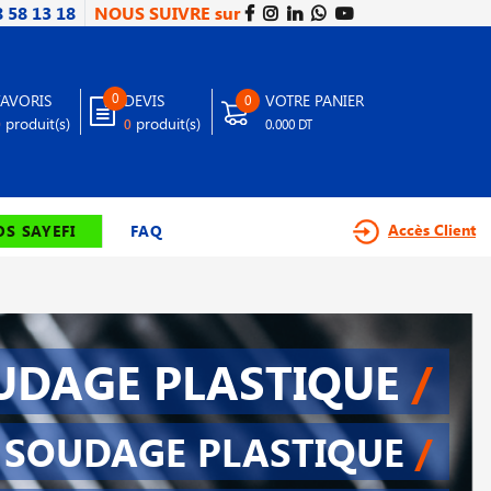
8 58 13 18
NOUS SUIVRE sur
0
FAVORIS
DEVIS
VOTRE PANIER
0
produit(s)
produit(s)
0
0
0.000 DT
Accès Client
S SAYEFI
FAQ
UDAGE PLASTIQUE
/
SOUDAGE PLASTIQUE
/