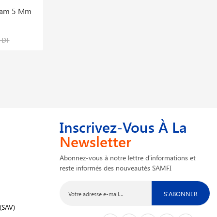
Diam 5 Mm
Soudeuse Automatique Comet 500
230v/2300w Leister 170.562
35,952,116 DT
 DT
44,940,146 DT
Inscrivez-Vous À La
Newsletter
Abonnez-vous à notre lettre d'informations et
reste informés des nouveautés SAMFI
S'ABONNER
(SAV)