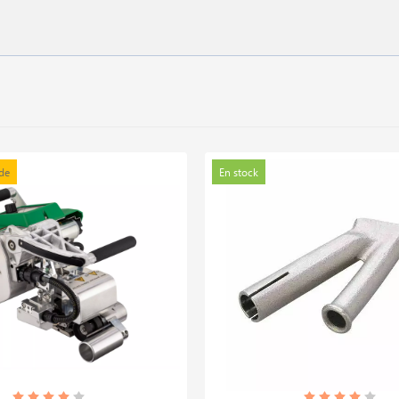
de
En stock