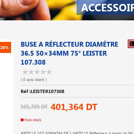
ACCESSOI
BUSE A RÉFLECTEUR DIAMÉTRE
-20%
36.5 50×34MM 75° LEISTER
107.308
( 0 avis client )
Réf :LEISTER107308
401,364 DT
501,705 DT
Hors stock
ARTICLE 107.308NOM DE L′ARTICLE Réflecteur à tamis (ø 36.