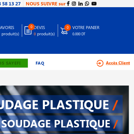
8 58 13 27
NOUS SUIVRE sur
0
FAVORIS
DEVIS
VOTRE PANIER
0
produit(s)
produit(s)
0
0
0.000 DT
Accès Client
S SAYEFI
FAQ
UDAGE PLASTIQUE
/
SOUDAGE PLASTIQUE
/