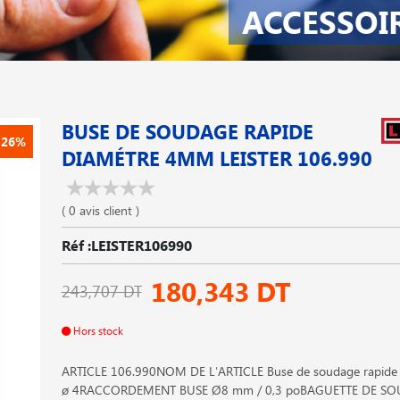
ACCESSOI
BUSE DE SOUDAGE RAPIDE
-26%
DIAMÉTRE 4MM LEISTER 106.990
( 0 avis client )
Réf :LEISTER106990
180,343 DT
243,707 DT
Hors stock
ARTICLE 106.990NOM DE L′ARTICLE Buse de soudage rapide (ø
ø 4RACCORDEMENT BUSE Ø8 mm / 0,3 poBAGUETTE DE S