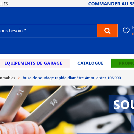
COMMANDER AU
5
LLES
ÉQUIPEMENTS DE GARAGE
CATALOGUE
PROMO
ommables
buse de soudage rapide diamétre 4mm leister 106.990
SO