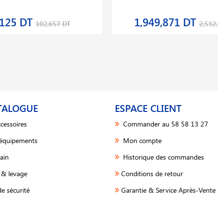
,125 DT
1,949,871 DT
102,657 DT
2,532
TALOGUE
ESPACE CLIENT
cessoires
Commander au 58 58 13 27
 équipements
Mon compte
ain
Historique des commandes
& levage
Conditions de retour
e sécurité
Garantie & Service Après-Vente 