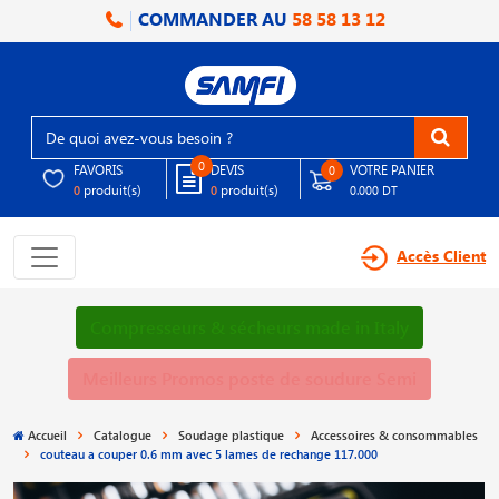
COMMANDER AU
58 58 13 12
0
FAVORIS
DEVIS
VOTRE PANIER
0
produit(s)
produit(s)
0
0
0.000 DT
Accès Client
Compresseurs & sécheurs made in Italy
Meilleurs Promos poste de soudure Semi
Accueil
Catalogue
Soudage plastique
Accessoires & consommables
couteau a couper 0.6 mm avec 5 lames de rechange 117.000