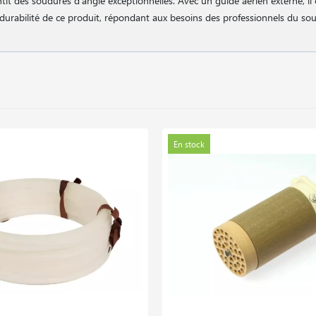
t des soudures d'angle exceptionnelles. Avec un guide aérien externe, il 
t la durabilité de ce produit, répondant aux besoins des professionnels du s
En stock