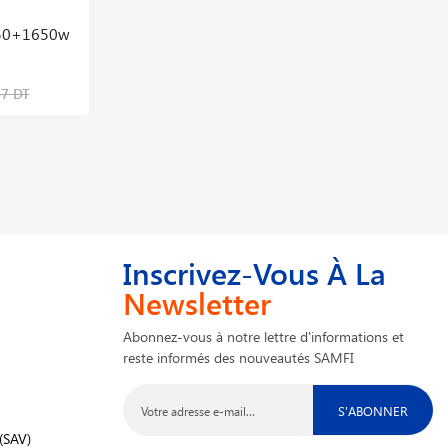
650+1650w
Patin De Soudage En V 8/10 Leister
149.385
290,995 DT
47 DT
393,237 DT
Inscrivez-Vous À La
Newsletter
Abonnez-vous à notre lettre d'informations et
reste informés des nouveautés SAMFI
S'ABONNER
(SAV)