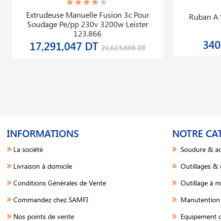
Extrudeuse Manuelle Fusion 3c Pour
Ruban A 
Soudage Pe/pp 230v 3200w Leister
123.866
340
17,291,047 DT
21,613,808 DT
INFORMATIONS
NOTRE CA
La société
Soudure & ac
Livraison à domicile
Outillages &
Conditions Générales de Vente
Outillage à m
Commandez chez SAMFI
Manutention 
Nos points de vente
Equipement d