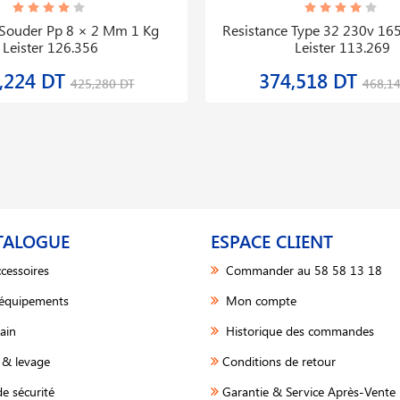
Souder Pp 8 × 2 Mm 1 Kg
Resistance Type 32 230v 1
Leister 126.356
Leister 113.269
,224 DT
374,518 DT
425,280 DT
468,1
TALOGUE
ESPACE CLIENT
cessoires
Commander au 58 58 13 18
 équipements
Mon compte
ain
Historique des commandes
& levage
Conditions de retour
e sécurité
Garantie & Service Après-Vente 