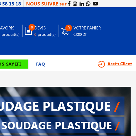
8 58 13 18
NOUS SUIVRE sur
0
FAVORIS
DEVIS
VOTRE PANIER
0
produit(s)
produit(s)
0
0
0.000 DT
Accès Client
S SAYEFI
FAQ
UDAGE PLASTIQUE
/
SOUDAGE PLASTIQUE
/