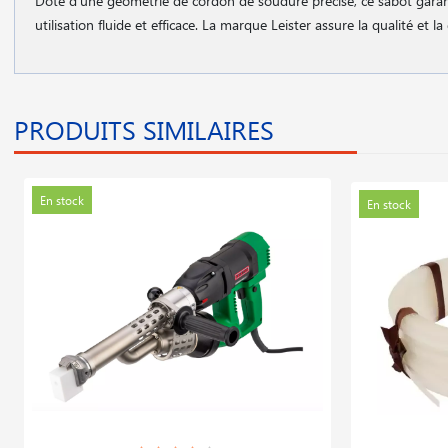
Doté d'une géométrie de cordon de soudure précise, ce sabot garanti
utilisation fluide et efficace. La marque Leister assure la qualité e
PRODUITS SIMILAIRES
En stock
En stock