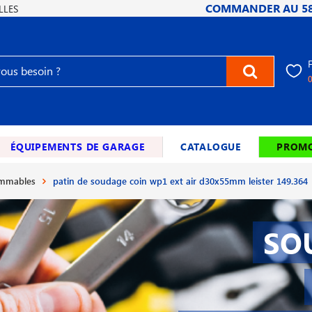
COMMANDER AU
5
LLES
ÉQUIPEMENTS DE GARAGE
CATALOGUE
PROMO
ommables
patin de soudage coin wp1 ext air d30x55mm leister 149.364
SO