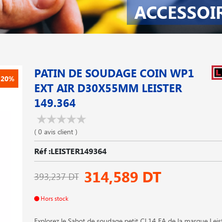
ACCESSOI
PATIN DE SOUDAGE COIN WP1
-20%
EXT AIR D30X55MM LEISTER
149.364
( 0 avis client )
Réf :LEISTER149364
314,589 DT
393,237 DT
Hors stock
Explorez le Sabot de soudage petit CL14 EA de la marque Leist