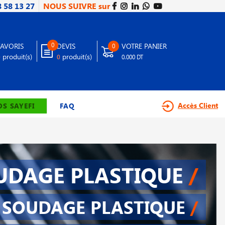
8 58 13 27
NOUS SUIVRE sur
0
FAVORIS
DEVIS
VOTRE PANIER
0
produit(s)
produit(s)
0
0
0.000 DT
Accès Client
S SAYEFI
FAQ
UDAGE PLASTIQUE
/
SOUDAGE PLASTIQUE
/