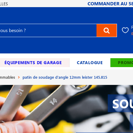
COMMANDER AU
5
LLES
ÉQUIPEMENTS DE GARAGE
CATALOGUE
PROMO
ommables
patin de soudage d′angle 12mm leister 145.815
SO