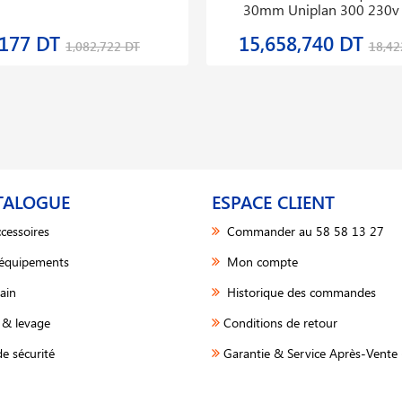
30mm Uniplan 300 230v
,177 DT
15,658,740 DT
1,082,722 DT
18,42
TALOGUE
ESPACE CLIENT
cessoires
Commander au 58 58 13 27
 équipements
Mon compte
ain
Historique des commandes
& levage
Conditions de retour
e sécurité
Garantie & Service Après-Vente 