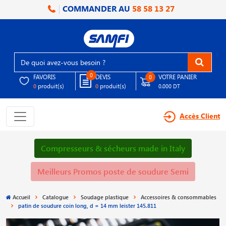
COMMANDER AU
58 58 13 27
0
FAVORIS
DEVIS
VOTRE PANIER
0
produit(s)
produit(s)
0
0
0.000 DT
Accès Client
Compresseurs & sécheurs made in Italy
Meilleurs Promos poste de soudure Semi
Accueil
Catalogue
Soudage plastique
Accessoires & consommables
patin de soudure coin long, d = 14 mm leister 145.811