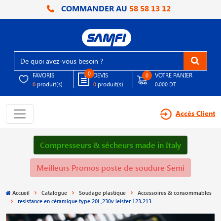
COMMANDER AU
58 58 13 12
0
FAVORIS
DEVIS
VOTRE PANIER
0
produit(s)
produit(s)
0
0
0.000 DT
Accès Client
Compresseurs & sécheurs made in Italy
Meilleurs Promos poste de soudure Semi
Accueil
Catalogue
Soudage plastique
Accessoires & consommables
resistance en céramique type 20l ,230v leister 123.213