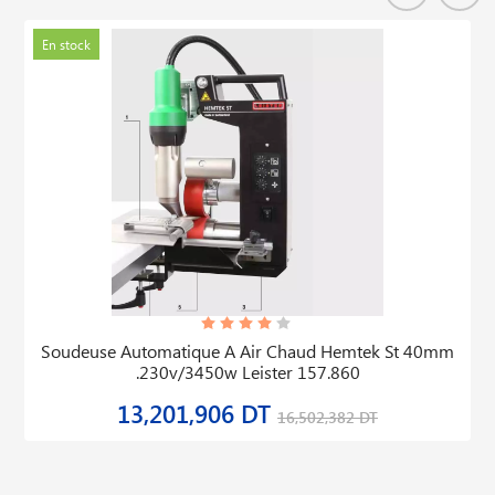
En stock
Soudeuse Automatique A Air Chaud Hemtek St 40mm
.230v/3450w Leister 157.860
13,201,906 DT
16,502,382 DT