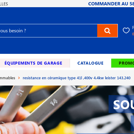
COMMANDER AU
5
LLES
ÉQUIPEMENTS DE GARAGE
CATALOGUE
PROMO
ommables
resistance en céramique type 41l ,400v 4.4kw leister 143.240
SO