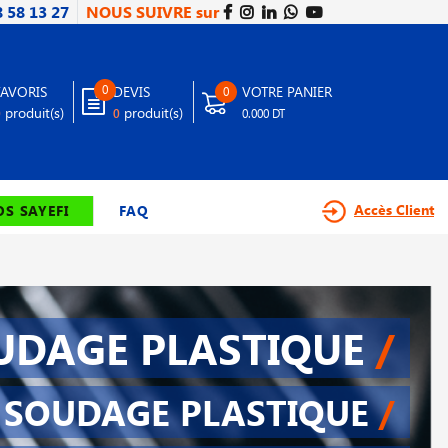
8 58 13 27
NOUS SUIVRE sur
0
FAVORIS
DEVIS
VOTRE PANIER
0
produit(s)
produit(s)
0
0
0.000 DT
Accès Client
S SAYEFI
FAQ
UDAGE PLASTIQUE
/
SOUDAGE PLASTIQUE
/