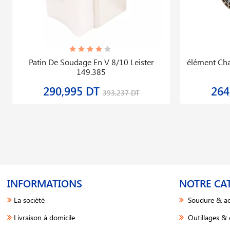
Patin De Soudage En V 8/10 Leister
élément Ch
149.385
290,995 DT
264
393,237 DT
INFORMATIONS
NOTRE CA
La société
Soudure & ac
Livraison à domicile
Outillages &