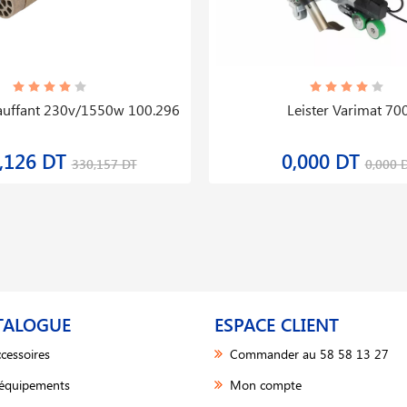
auffant 230v/1550w 100.296
Leister Varimat 70
,126 DT
0,000 DT
330,157 DT
0,000 
TALOGUE
ESPACE CLIENT
cessoires
Commander au 58 58 13 27
 équipements
Mon compte