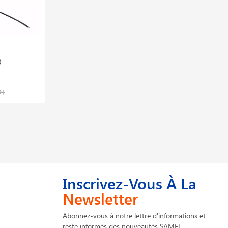
0
Pistolet Air Chaud Triac At 230v 1600w
1,949,871 DT
DT
2,532,300 DT
Inscrivez-Vous À La
Newsletter
Abonnez-vous à notre lettre d'informations et
reste informés des nouveautés SAMFI