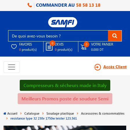
COMMANDER AU
58 58 13 18
0
FAVORIS
DEVIS
VOTRE PANIER
0
produit(s)
produit(s)
0
0
0.000 DT
Accès Client
Compresseurs & sécheurs made in Italy
Meilleurs Promos poste de soudure Semi
Accueil
Catalogue
Soudage plastique
Accessoires & consommables
resistance type 32 230v 1750w leister 123.561