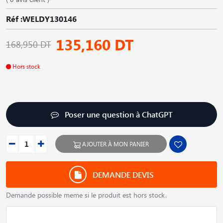
Réf :WELDY130146
135,160 DT
168,950 DT
Hors stock
Poser une question à ChatGPT
AJOUTER À MON PANIER
DEMANDE DEVIS
Demande possible meme si le produit est hors stock.