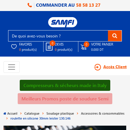
COMMANDER AU
58 58 13 27
0
FAVORIS
DEVIS
VOTRE PANIER
0
produit(s)
produit(s)
0
0
0.000 DT
Accès Client
Compresseurs & sécheurs made in Italy
Meilleurs Promos poste de soudure Semi
Accueil
Catalogue
Soudage plastique
Accessoires & consommables
roulette en silicone 30mm leister 130.146