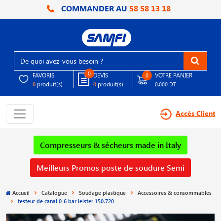
COMMANDER AU
58 58 13 18
0
FAVORIS
DEVIS
VOTRE PANIER
0
produit(s)
produit(s)
0
0
0.000 DT
Accès Client
Compresseurs & sécheurs made in Italy
Meilleurs Promos poste de soudure Semi
Accueil
Catalogue
Soudage plastique
Accessoires & consommables
testeur de canal 0-6 bar leister 150.720