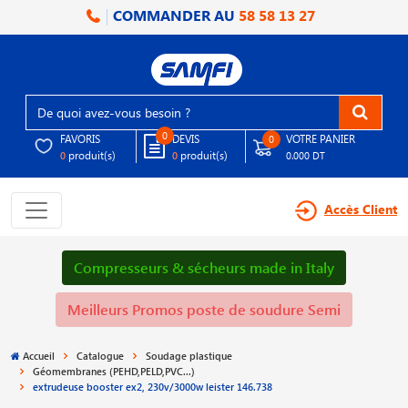
COMMANDER AU
58 58 13 27
0
FAVORIS
DEVIS
VOTRE PANIER
0
produit(s)
produit(s)
0
0
0.000 DT
Accès Client
Compresseurs & sécheurs made in Italy
Meilleurs Promos poste de soudure Semi
Accueil
Catalogue
Soudage plastique
Géomembranes (PEHD,PELD,PVC...)
extrudeuse booster ex2, 230v/3000w leister 146.738