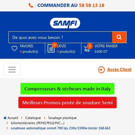
COMMANDER AU
58 58 13 18
0
FAVORIS
DEVIS
VOTRE PANIER
0
produit(s)
produit(s)
0
0
0.000 DT
Accès Client
Compresseurs & sécheurs made in Italy
Meilleurs Promos poste de soudure Semi
Accueil
Catalogue
Soudage plastique
Géomembranes (PEHD,PELD,PVC...)
soudeuse automatique comet 700 lqs 230v/2300w leister 168.662