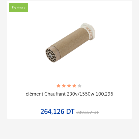
En stock
élément Chauffant 230v/1550w 100.296
264,126 DT
330,157 DT