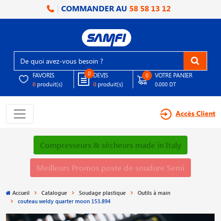
COMMANDER AU
58 58 13 12
0
FAVORIS
DEVIS
VOTRE PANIER
0
produit(s)
produit(s)
0
0
0.000 DT
Accès Client
Compresseurs & sécheurs made in Italy
Meilleurs Promos poste de soudure Semi
Accueil
Catalogue
Soudage plastique
Outils à main
couteau weldy quarter moon 153.894