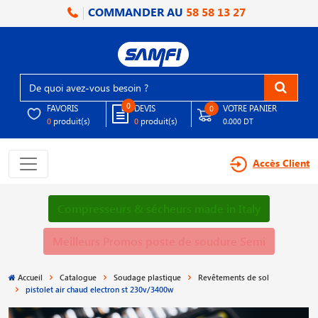
COMMANDER AU
58 58 13 27
0
FAVORIS
DEVIS
VOTRE PANIER
0
produit(s)
produit(s)
0
0
0.000 DT
Accès Client
Compresseurs & sécheurs made in Italy
Meilleurs Promos poste de soudure Semi
Accueil
Catalogue
Soudage plastique
Revêtements de sol
pistolet air chaud electron st 230v/3400w