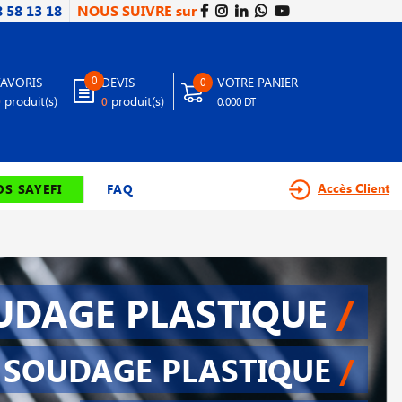
8 58 13 18
NOUS SUIVRE sur
0
FAVORIS
DEVIS
VOTRE PANIER
0
produit(s)
produit(s)
0
0
0.000 DT
Accès Client
S SAYEFI
FAQ
UDAGE PLASTIQUE
/
SOUDAGE PLASTIQUE
/