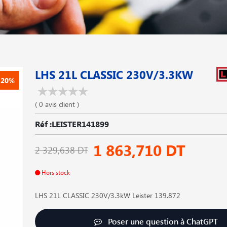
LHS 21L CLASSIC 230V/3.3KW
-20%
( 0 avis client )
Réf :LEISTER141899
1 863,710 DT
2 329,638 DT
Hors stock
LHS 21L CLASSIC 230V/3.3kW Leister 139.872
Poser une question à ChatGPT