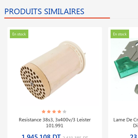
PRODUITS SIMILAIRES
En stock
En stock
Resistance 38s3, 3x400v/3 Leister
Lame De Cro
101.991
Di
1,945,108 DT
23
2,431,385 DT