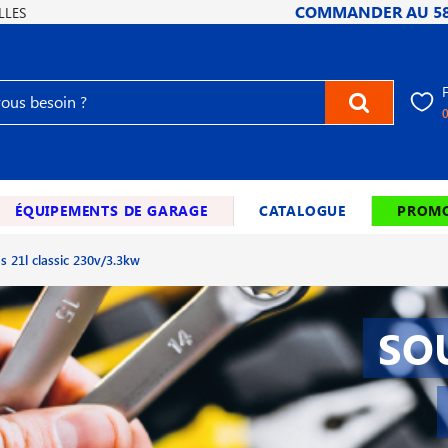
COMMANDER AU
5
LLES
ÉQUIPEMENTS DE GARAGE
CATALOGUE
PROMO
hs 21l classic 230v/3.3kw
SO