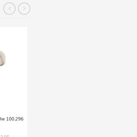
En précommande
0w 100.296
Soudeuse Auto A Air Chaud 30mm
Uniplan500 230v 3450w
12,631,992 DT
57 DT
15,789,990 DT