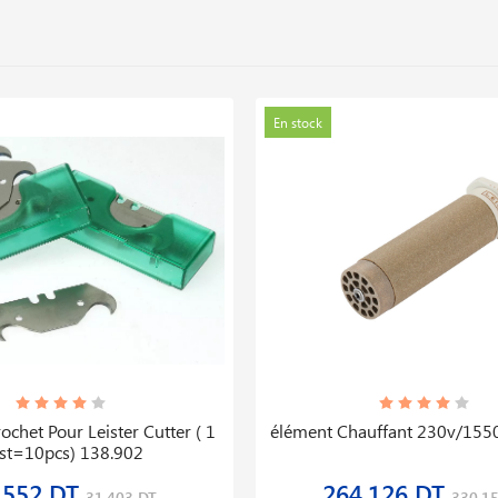
En stock
chet Pour Leister Cutter ( 1
élément Chauffant 230v/155
st=10pcs) 138.902
,552 DT
264,126 DT
31,403 DT
330,1