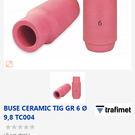
BUSE CERAMIC TIG GR 6 Ø
9,8 TC004
( 0 avis client )