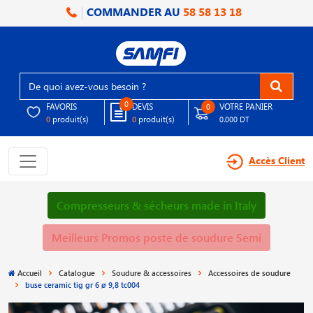
COMMANDER AU
58 58 13 18
0
FAVORIS
DEVIS
VOTRE PANIER
0
produit(s)
produit(s)
0
0
0.000 DT
Accès Client
Compresseurs & sécheurs made in Italy
Meilleurs Promos poste de soudure Semi
Accueil
Catalogue
Soudure & accessoires
Accessoires de soudure
buse ceramic tig gr 6 ø 9,8 tc004