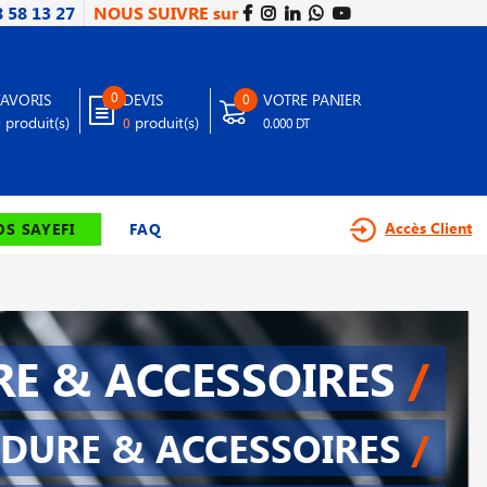
8 58 13 27
NOUS SUIVRE sur
0
FAVORIS
DEVIS
VOTRE PANIER
0
produit(s)
produit(s)
0
0
0.000 DT
Accès Client
S SAYEFI
FAQ
E & ACCESSOIRES
/
DURE & ACCESSOIRES
/