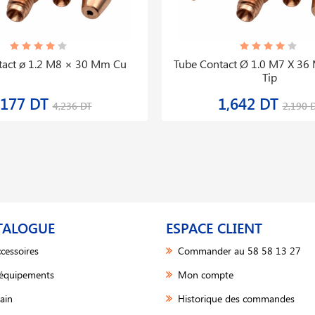
tact ø 1.2 M8 × 30 Mm Cu
Tube Contact Ø 1.0 M7 X 36
Tip
,177 DT
1,642 DT
4,236 DT
2,190 
TALOGUE
ESPACE CLIENT
cessoires
Commander au 58 58 13 27
 équipements
Mon compte
ain
Historique des commandes