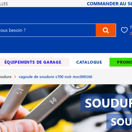
COMMANDER AU
5
LLES
ÉQUIPEMENTS DE GARAGE
CATALOGUE
PROMO
soudure
cagoule de soudure s700 noir msc000166
SOUDUR
SOU