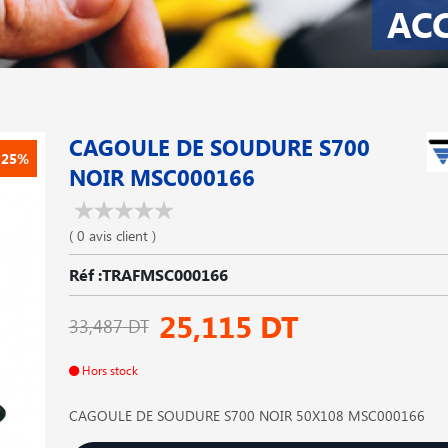
AC
CAGOULE DE SOUDURE S700
-25%
NOIR MSC000166
( 0 avis client )
Réf :TRAFMSC000166
25,115 DT
33,487 DT
Hors stock
CAGOULE DE SOUDURE S700 NOIR 50X108 MSC000166