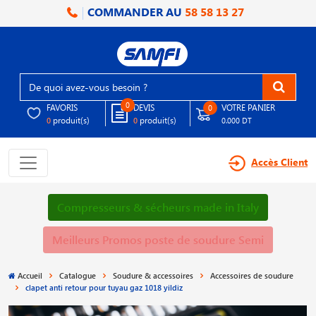
COMMANDER AU
58 58 13 27
0
FAVORIS
DEVIS
VOTRE PANIER
0
produit(s)
produit(s)
0
0
0.000 DT
Accès Client
Compresseurs & sécheurs made in Italy
Meilleurs Promos poste de soudure Semi
Accueil
Catalogue
Soudure & accessoires
Accessoires de soudure
clapet anti retour pour tuyau gaz 1018 yildiz