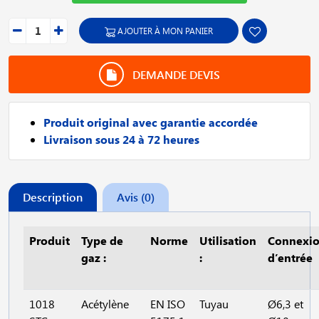
AJOUTER À MON PANIER
DEMANDE DEVIS
Produit original avec garantie accordée
Livraison sous 24 à 72 heures
Description
Avis (0)
Produit
Type de
Norme
Utilisation
Connexi
gaz :
:
d’entrée
1018
Acétylène
EN ISO
Tuyau
Ø6,3 et