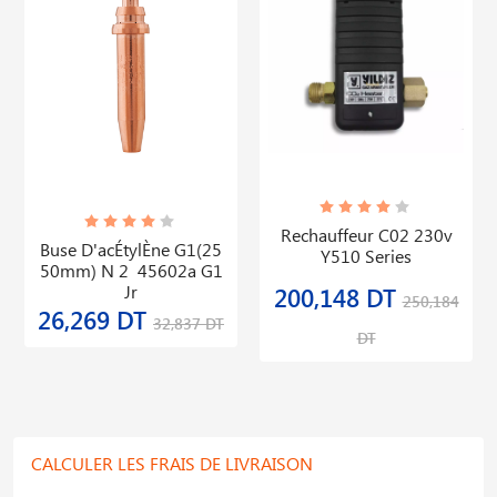
Rechauffeur C02 230v
Buse D'acÉtylÈne G1(25
Y510 Series
50mm) N 2 45602a G1
Jr
200,148 DT
250,184
26,269 DT
32,837 DT
DT
CALCULER LES FRAIS DE LIVRAISON