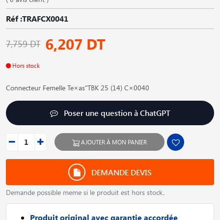
Réf :TRAFCX0041
6,207 DT
7,759 DT
Hors stock
Connecteur Femelle Te×as"TBK 25 (14) C×0040
Poser une question à ChatGPT
AJOUTER À MON PANIER
DEMANDE DEVIS
Demande possible meme si le produit est hors stock.
Produit original avec garantie accordée