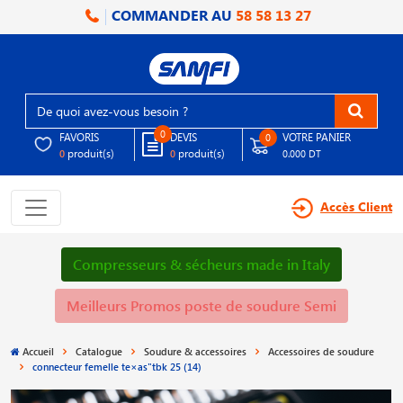
COMMANDER AU
58 58 13 27
0
FAVORIS
DEVIS
VOTRE PANIER
0
produit(s)
produit(s)
0
0
0.000 DT
Accès Client
Compresseurs & sécheurs made in Italy
Meilleurs Promos poste de soudure Semi
Accueil
Catalogue
Soudure & accessoires
Accessoires de soudure
connecteur femelle te×as"tbk 25 (14)