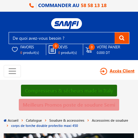
COMMANDER AU
58 58 13 18
0
FAVORIS
DEVIS
VOTRE PANIER
0
produit(s)
produit(s)
0
0
0.000 DT
Accès Client
Compresseurs & sécheurs made in Italy
Meilleurs Promos poste de soudure Semi
Accueil
Catalogue
Soudure & accessoires
Accessoires de soudure
corps de torche double protectio maxi 450