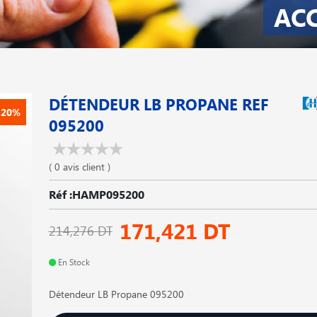
AC
DÉTENDEUR LB PROPANE REF
-20%
095200
( 0 avis client )
Réf :HAMP095200
171,421 DT
214,276 DT
En Stock
Détendeur LB Propane 095200