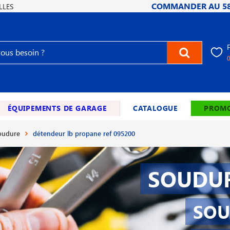
COMMANDER AU
5
LLES
ÉQUIPEMENTS DE GARAGE
CATALOGUE
PROMO
soudure
détendeur lb propane ref 095200
SOUDUR
SOU