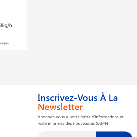
 8kg/h
Anti Retour Acyt Cf Chal Olives étagée 10
Et 6
58,935 DT
89 DT
73,669 DT
Inscrivez-Vous À La
Newsletter
Abonnez-vous à notre lettre d'informations et
reste informés des nouveautés SAMFI