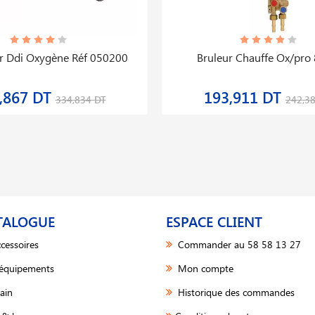
r Ddi Oxygène Réf 050200
Bruleur Chauffe Ox/pro
,867 DT
193,911 DT
334,834 DT
242,3
TALOGUE
ESPACE CLIENT
cessoires
Commander au 58 58 13 27
 équipements
Mon compte
ain
Historique des commandes