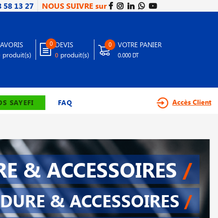
8 58 13 27
NOUS SUIVRE sur
0
FAVORIS
DEVIS
VOTRE PANIER
0
produit(s)
produit(s)
0
0
0.000 DT
Accès Client
S SAYEFI
FAQ
E & ACCESSOIRES
/
DURE & ACCESSOIRES
/