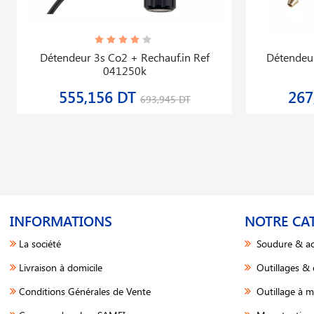
Détendeur 3s Co2 + Rechauf.in Ref
Détendeu
041250k
555,156 DT
267
693,945 DT
INFORMATIONS
NOTRE CA
La société
Soudure & ac
Livraison à domicile
Outillages &
Conditions Générales de Vente
Outillage à m