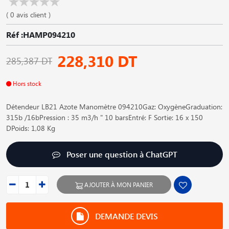
( 0 avis client )
Réf :HAMP094210
228,310 DT
285,387 DT
Hors stock
Détendeur LB21 Azote Manomètre 094210Gaz: OxygèneGraduation:
315b /16bPression : 35 m3/h " 10 barsEntré: F Sortie: 16 x 150
DPoids: 1,08 Kg
Poser une question à ChatGPT
AJOUTER À MON PANIER
DEMANDE DEVIS