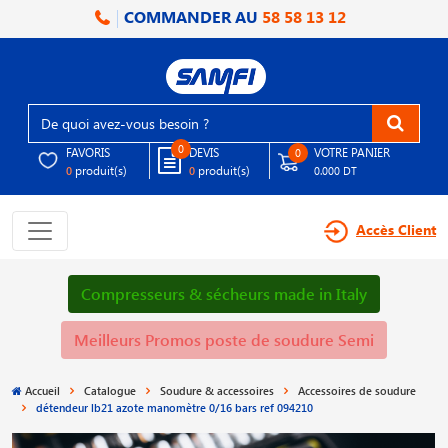
COMMANDER AU
58 58 13 12
0
FAVORIS
DEVIS
VOTRE PANIER
0
produit(s)
produit(s)
0
0
0.000 DT
Accès Client
Compresseurs & sécheurs made in Italy
Meilleurs Promos poste de soudure Semi
Accueil
Catalogue
Soudure & accessoires
Accessoires de soudure
détendeur lb21 azote manomètre 0/16 bars ref 094210