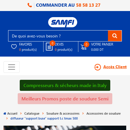
COMMANDER AU
58 58 13 27
0
FAVORIS
DEVIS
VOTRE PANIER
0
produit(s)
produit(s)
0
0
0.000 DT
Accès Client
Compresseurs & sécheurs made in Italy
Meilleurs Promos poste de soudure Semi
Accueil
Catalogue
Soudure & accessoires
Accessoires de soudure
diffuseur "support buse" support t.c tmax 500