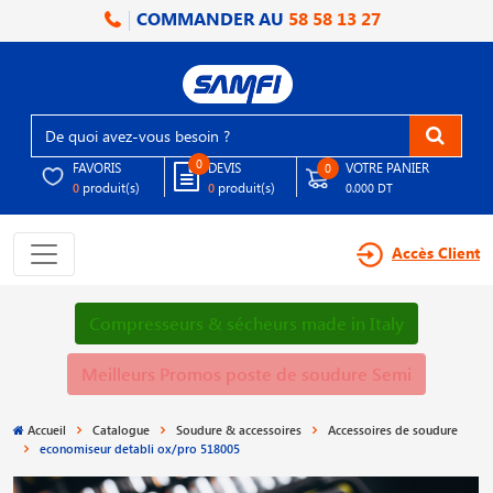
COMMANDER AU
58 58 13 27
0
FAVORIS
DEVIS
VOTRE PANIER
0
produit(s)
produit(s)
0
0
0.000 DT
Accès Client
Compresseurs & sécheurs made in Italy
Meilleurs Promos poste de soudure Semi
Accueil
Catalogue
Soudure & accessoires
Accessoires de soudure
economiseur detabli ox/pro 518005