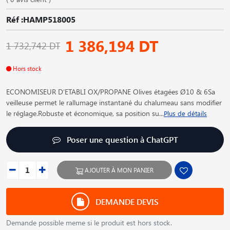
Réf :HAMP518005
1 386,194 DT
1 732,742 DT
Hors stock
ECONOMISEUR D′ETABLI OX/PROPANE Olives étagées Ø10 & 6Sa
veilleuse permet le rallumage instantané du chalumeau sans modifier
le réglage.Robuste et économique, sa position su
...
Plus de détails
Poser une question à ChatGPT
AJOUTER À MON PANIER
DEMANDE DEVIS
Demande possible meme si le produit est hors stock.