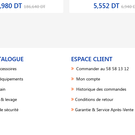
,980 DT
5,552 DT
186,640 DT
6,940 
TALOGUE
ESPACE CLIENT
cessoires
Commander au 58 58 13 12
 équipements
Mon compte
ain
Historique des commandes
& levage
Conditions de retour
e sécurité
Garantie & Service Après-Vente 