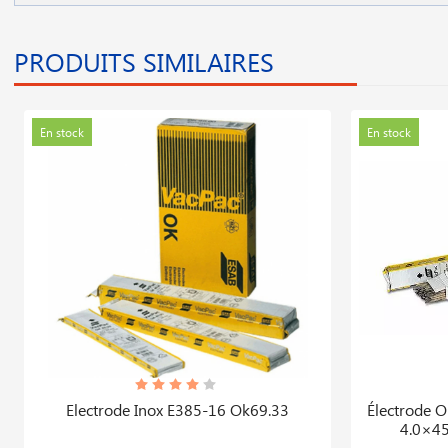
PRODUITS SIMILAIRES
En stock
En stock
Electrode Inox E385-16 Ok69.33
Électrode 
4.0×45