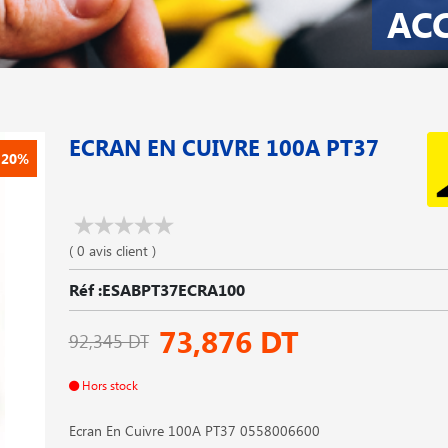
AC
ECRAN EN CUIVRE 100A PT37
-20%
( 0 avis client )
Réf :ESABPT37ECRA100
73,876 DT
92,345 DT
Hors stock
Ecran En Cuivre 100A PT37 0558006600