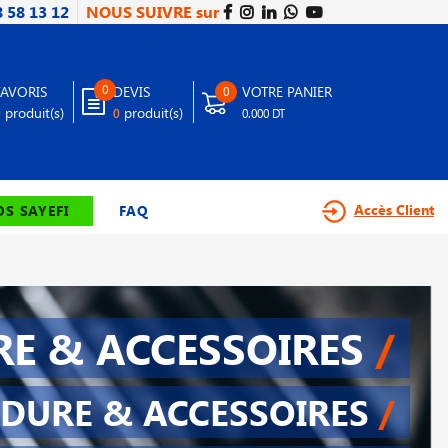
8 58 13 12
NOUS SUIVRE sur
0
FAVORIS
DEVIS
VOTRE PANIER
0
produit(s)
produit(s)
0
0
0.000 DT
Accès Client
S SAYEFI
FAQ
E & ACCESSOIRES
/
DURE & ACCESSOIRES
/