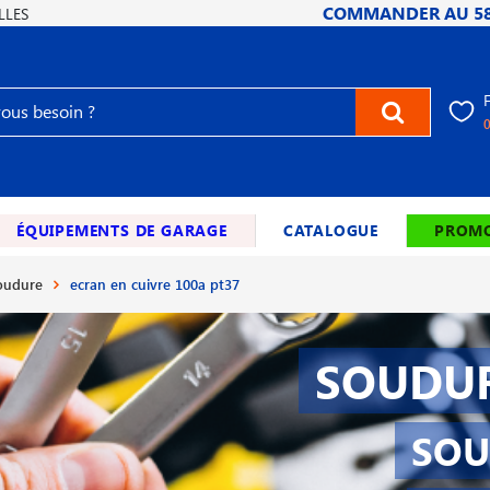
COMMANDER AU
5
LLES
ÉQUIPEMENTS DE GARAGE
CATALOGUE
PROMO
soudure
ecran en cuivre 100a pt37
SOUDUR
SOU