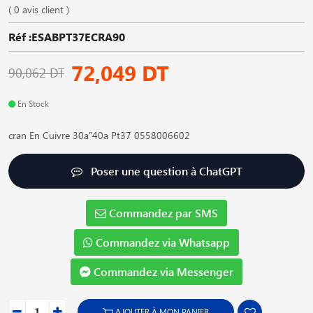
( 0 avis client )
Réf :ESABPT37ECRA90
72,049 DT
90,062 DT
En Stock
cran En Cuivre 30a"40a Pt37 0558006602
Poser une question à ChatGPT
Commandez par SMS
Commandez via Whatsapp
Commandez via Messenger
AJOUTER À MON PANIER