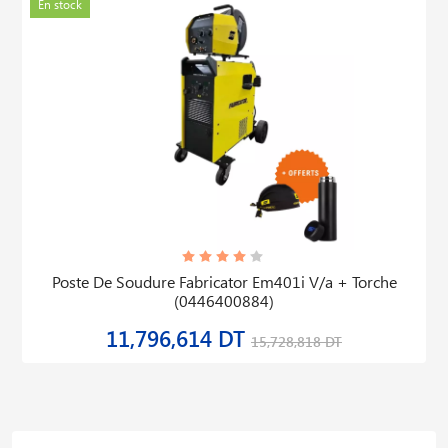
En stock
Poste De Soudure Fabricator Em401i V/a + Torche
(0446400884)
11,796,614 DT
15,728,818 DT