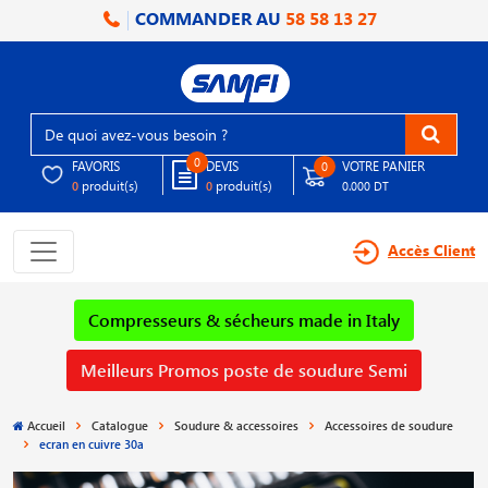
COMMANDER AU
58 58 13 27
0
FAVORIS
DEVIS
VOTRE PANIER
0
produit(s)
produit(s)
0
0
0.000 DT
Accès Client
Compresseurs & sécheurs made in Italy
Meilleurs Promos poste de soudure Semi
Accueil
Catalogue
Soudure & accessoires
Accessoires de soudure
ecran en cuivre 30a