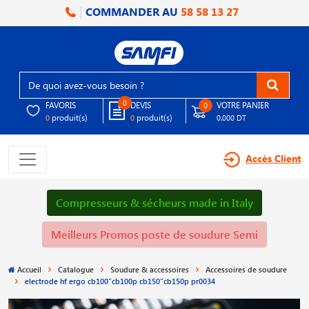
COMMANDER AU
58 58 13 27
0
FAVORIS
DEVIS
VOTRE PANIER
0
produit(s)
produit(s)
0
0
0.000 DT
Accès Client
Compresseurs & sécheurs made in Italy
Meilleurs Promos poste de soudure Semi
Accueil
Catalogue
Soudure & accessoires
Accessoires de soudure
electrode hf ergo cb100"cb100p cb150"cb150p pr0034