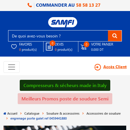
COMMANDER AU
58 58 13 27
0
FAVORIS
DEVIS
VOTRE PANIER
0
produit(s)
produit(s)
0
0
0.000 DT
Accès Client
Compresseurs & sécheurs made in Italy
Meilleurs Promos poste de soudure Semi
Accueil
Catalogue
Soudure & accessoires
Accessoires de soudure
engrenage porte galet ref 0459441880