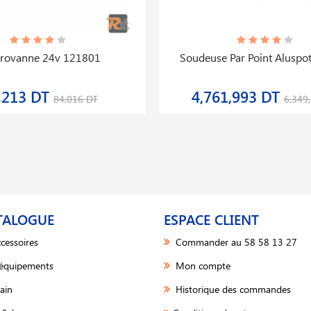
trovanne 24v 121801
Soudeuse Par Point Aluspo
,213 DT
4,761,993 DT
84,016 DT
6,349
TALOGUE
ESPACE CLIENT
cessoires
Commander au 58 58 13 27
 équipements
Mon compte
ain
Historique des commandes