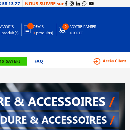
8 58 13 27
NOUS SUIVRE sur
0
FAVORIS
DEVIS
VOTRE PANIER
0
produit(s)
produit(s)
0
0
0.000 DT
Accès Client
S SAYEFI
FAQ
E & ACCESSOIRES
/
DURE & ACCESSOIRES
/