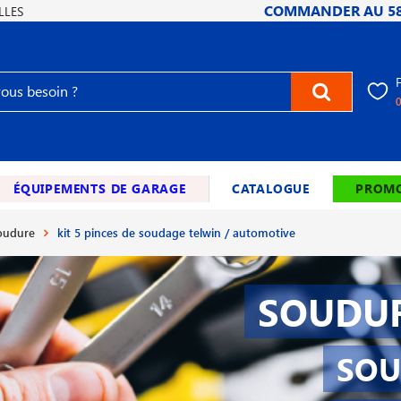
COMMANDER AU
5
LLES
ÉQUIPEMENTS DE GARAGE
CATALOGUE
PROMO
soudure
kit 5 pinces de soudage telwin / automotive
SOUDUR
SOU