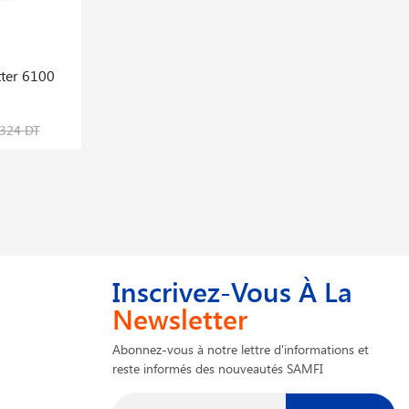
tter 6100
Poste De Soudure Mig Maxima 230 230v
816234
2,462,595 DT
,324 DT
3,283,460 DT
Inscrivez-Vous À La
Newsletter
Abonnez-vous à notre lettre d'informations et
reste informés des nouveautés SAMFI