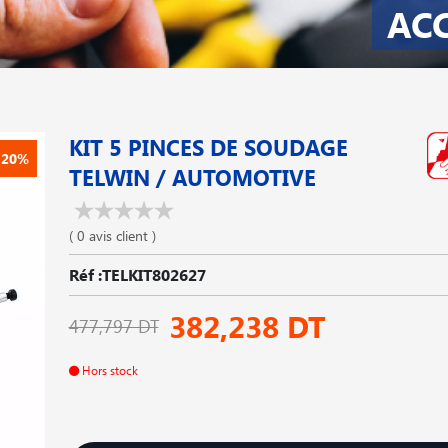
AC
KIT 5 PINCES DE SOUDAGE
-20%
TELWIN / AUTOMOTIVE
( 0 avis client )
Réf :TELKIT802627
382,238 DT
477,797 DT
Hors stock