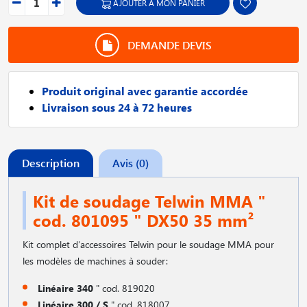
AJOUTER À MON PANIER
DEMANDE DEVIS
Produit original avec garantie accordée
Livraison sous 24 à 72 heures
Description
Avis (0)
Kit de soudage Telwin MMA "
cod. 801095 " DX50 35 mm²
Kit complet d′accessoires Telwin pour le soudage MMA pour
les modèles de machines à souder:
Linéaire 340
" cod. 819020
Linéaire 300 / S
" cod. 818007