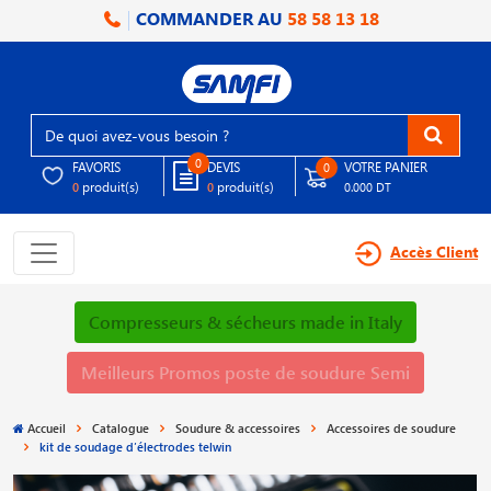
COMMANDER AU
58 58 13 18
0
FAVORIS
DEVIS
VOTRE PANIER
0
produit(s)
produit(s)
0
0
0.000 DT
Accès Client
Compresseurs & sécheurs made in Italy
Meilleurs Promos poste de soudure Semi
Accueil
Catalogue
Soudure & accessoires
Accessoires de soudure
kit de soudage d′électrodes telwin