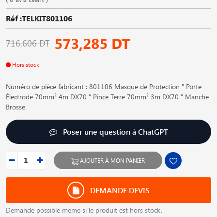
Réf :TELKIT801106
573,285 DT
716,606 DT
Hors stock
Numéro de pièce fabricant : 801106 Masque de Protection " Porte
Électrode 70mm² 4m DX70 " Pince Terre 70mm² 3m DX70 " Manche
Brosse
Poser une question à ChatGPT
AJOUTER À MON PANIER
DEMANDE DEVIS
Demande possible meme si le produit est hors stock.