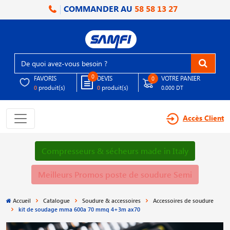
COMMANDER AU
58 58 13 27
0
FAVORIS
DEVIS
VOTRE PANIER
0
produit(s)
produit(s)
0
0
0.000 DT
Accès Client
Compresseurs & sécheurs made in Italy
Meilleurs Promos poste de soudure Semi
Accueil
Catalogue
Soudure & accessoires
Accessoires de soudure
kit de soudage mma 600a 70 mmq 4+3m ax70