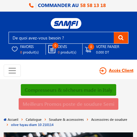
COMMANDER AU
58 58 13 18
0
FAVORIS
DEVIS
VOTRE PANIER
0
produit(s)
produit(s)
0
0
0.000 DT
Accès Client
Compresseurs & sécheurs made in Italy
Meilleurs Promos poste de soudure Semi
Accueil
Catalogue
Soudure & accessoires
Accessoires de soudure
olive tuyau diam 10 210114