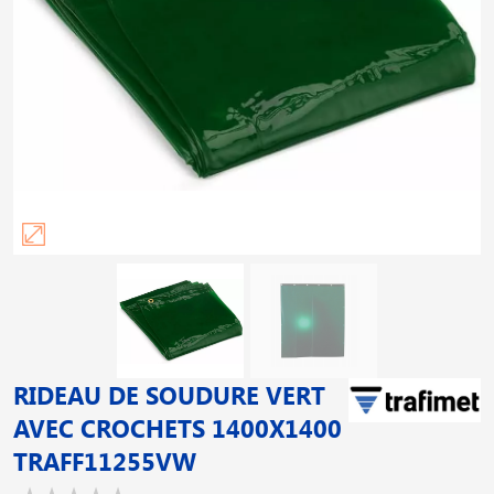
RIDEAU DE SOUDURE VERT
AVEC CROCHETS 1400X1400
TRAFF11255VW