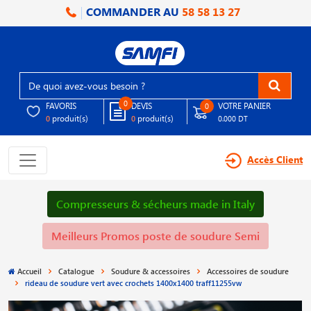
COMMANDER AU
58 58 13 27
0
FAVORIS
DEVIS
VOTRE PANIER
0
produit(s)
produit(s)
0
0
0.000 DT
Accès Client
Compresseurs & sécheurs made in Italy
Meilleurs Promos poste de soudure Semi
Accueil
Catalogue
Soudure & accessoires
Accessoires de soudure
rideau de soudure vert avec crochets 1400x1400 traff11255vw