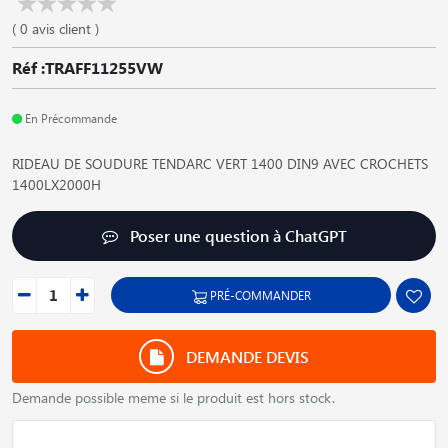
( 0 avis client )
Réf :TRAFF11255VW
En Précommande
RIDEAU DE SOUDURE TENDARC VERT 1400 DIN9 AVEC CROCHETS
1400LX2000H
Poser une question à ChatGPT
PRÉ-COMMANDER
DEMANDE DEVIS
Demande possible meme si le produit est hors stock.