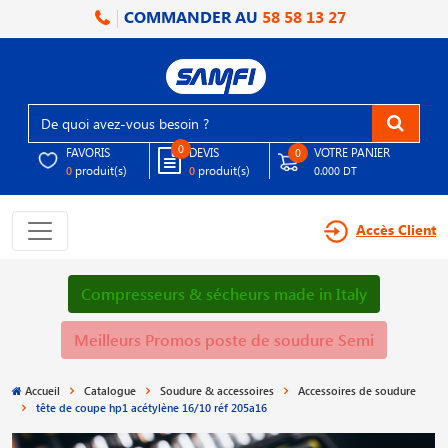
COMMANDER AU
58 58 13 27
0
FAVORIS
DEVIS
VOTRE PANIER
0
produit(s)
produit(s)
0
0
0.000 DT
Accès Client
Compresseurs & sécheurs made in Italy
Meilleurs Promos poste de soudure Semi
Accueil
Catalogue
Soudure & accessoires
Accessoires de soudure
tête de coupe hp1 acétylène 16/10 réf 205a16