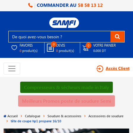
COMMANDER AU
58 58 13 12
0
FAVORIS
DEVIS
VOTRE PANIER
0
produit(s)
produit(s)
0
0
0.000 DT
Accès Client
Compresseurs & sécheurs made in Italy
Meilleurs Promos poste de soudure Semi
Accueil
Catalogue
Soudure & accessoires
Accessoires de soudure
tête de coupe hp1 propane 16/10