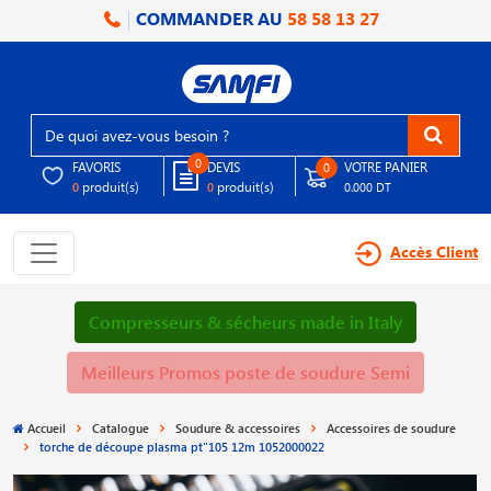
COMMANDER AU
58 58 13 27
0
FAVORIS
DEVIS
VOTRE PANIER
0
produit(s)
produit(s)
0
0
0.000 DT
Accès Client
Compresseurs & sécheurs made in Italy
Meilleurs Promos poste de soudure Semi
Accueil
Catalogue
Soudure & accessoires
Accessoires de soudure
torche de découpe plasma pt"105 12m 1052000022