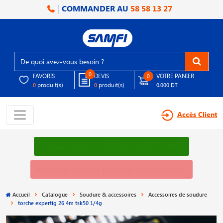
COMMANDER AU
58 58 13 27
0
FAVORIS
DEVIS
VOTRE PANIER
0
produit(s)
produit(s)
0
0
0.000 DT
Accès Client
Compresseurs & sécheurs made in Italy
Meilleurs Promos poste de soudure Semi
Accueil
Catalogue
Soudure & accessoires
Accessoires de soudure
torche expertig 26 4m tsk50 1/4g