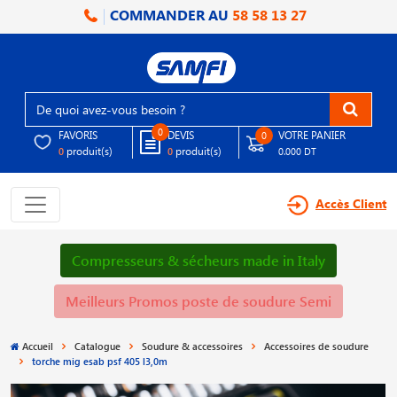
COMMANDER AU
58 58 13 27
0
FAVORIS
DEVIS
VOTRE PANIER
0
produit(s)
produit(s)
0
0
0.000 DT
Accès Client
Compresseurs & sécheurs made in Italy
Meilleurs Promos poste de soudure Semi
Accueil
Catalogue
Soudure & accessoires
Accessoires de soudure
torche mig esab psf 405 l3,0m