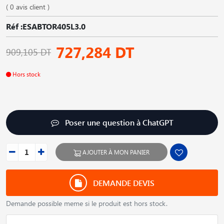
( 0 avis client )
Réf :ESABTOR405L3.0
727,284 DT
909,105 DT
Hors stock
Poser une question à ChatGPT
AJOUTER À MON PANIER
DEMANDE DEVIS
Demande possible meme si le produit est hors stock.