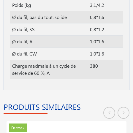
Poids (kg
3,1/4,2
Ø du fil, pas du tout. solide
0,8"1,6
Ø du fil, SS
0,8"1,2
Ø du fil, Al
1,0"1,6
Ø du fil, CW
1,0"1,6
Charge maximale à un cycle de
380
service de 60 %, A
PRODUITS SIMILAIRES
En stock