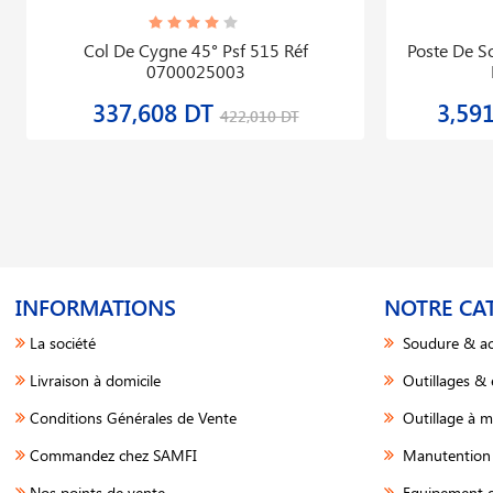
Col De Cygne 45° Psf 515 Réf
Poste De 
0700025003
337,608 DT
3,59
422,010 DT
INFORMATIONS
NOTRE CA
La société
Soudure & ac
Livraison à domicile
Outillages &
Conditions Générales de Vente
Outillage à m
Commandez chez SAMFI
Manutention 
Nos points de vente
Equipement d