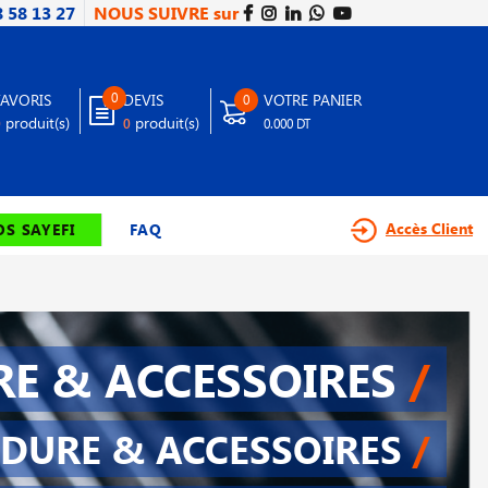
8 58 13 27
NOUS SUIVRE sur
0
FAVORIS
DEVIS
VOTRE PANIER
0
produit(s)
produit(s)
0
0
0.000 DT
Accès Client
S SAYEFI
FAQ
E & ACCESSOIRES
/
DURE & ACCESSOIRES
/