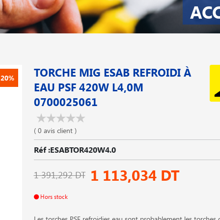
AC
TORCHE MIG ESAB REFROIDI À
-20%
EAU PSF 420W L4,0M
0700025061
( 0 avis client )
Réf :ESABTOR420W4.0
1 113,034 DT
1 391,292 DT
Hors stock
Les torches PSF refroidies eau sont probablement les torches 