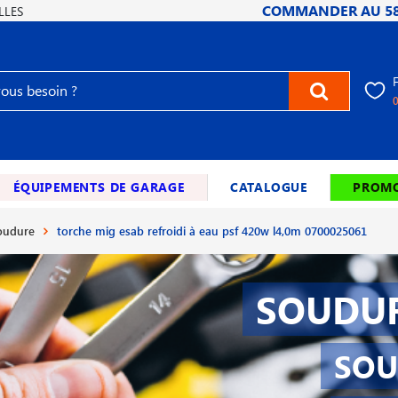
COMMANDER AU
5
LLES
ÉQUIPEMENTS DE GARAGE
CATALOGUE
PROMO
soudure
torche mig esab refroidi à eau psf 420w l4,0m 0700025061
SOUDUR
SOU