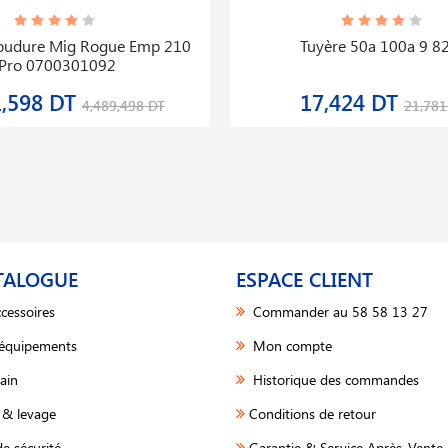
Soudure Mig Rogue Emp 210
Tuyère 50a 100a 9 8
Pro 0700301092
1,598 DT
17,424 DT
4,489,498 DT
21,781
TALOGUE
ESPACE CLIENT
cessoires
Commander au 58 58 13 27
 équipements
Mon compte
ain
Historique des commandes
& levage
Conditions de retour
e sécurité
Garantie & Service Après-Vente 