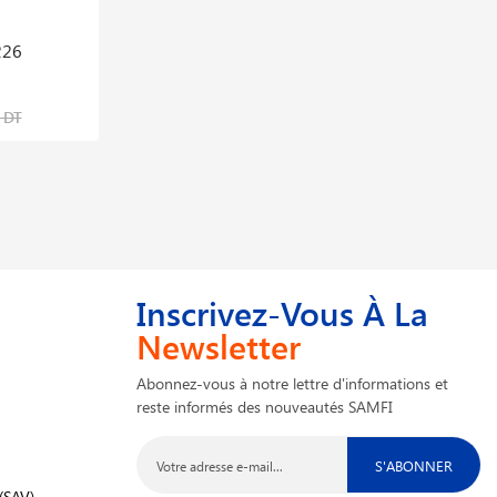
226
Buse 30a Pt37 Pt38
34,833 DT
 DT
43,541 DT
Inscrivez-Vous À La
Newsletter
Abonnez-vous à notre lettre d'informations et
reste informés des nouveautés SAMFI
S'ABONNER
(SAV)