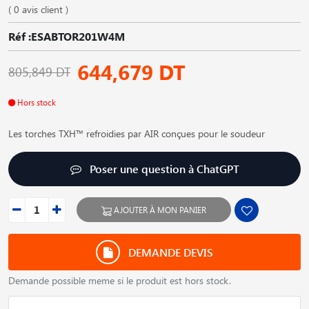
( 0 avis client )
Réf :ESABTOR201W4M
644,679 DT
805,849 DT
Hors stock
Les torches TXH™ refroidies par AIR conçues pour le soudeur
Poser une question à ChatGPT
AJOUTER À MON PANIER
DEMANDE DEVIS
Demande possible meme si le produit est hors stock.