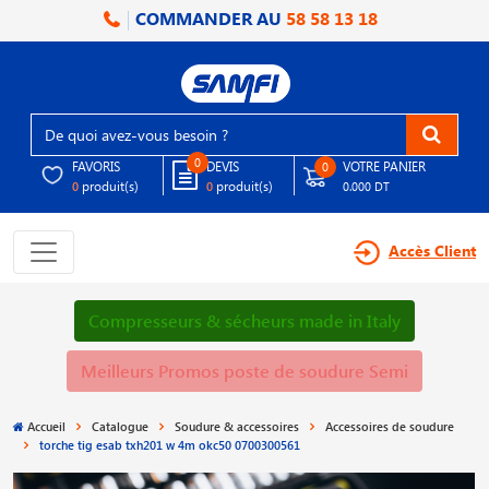
COMMANDER AU
58 58 13 18
0
FAVORIS
DEVIS
VOTRE PANIER
0
produit(s)
produit(s)
0
0
0.000 DT
Accès Client
Compresseurs & sécheurs made in Italy
Meilleurs Promos poste de soudure Semi
Accueil
Catalogue
Soudure & accessoires
Accessoires de soudure
torche tig esab txh201 w 4m okc50 0700300561