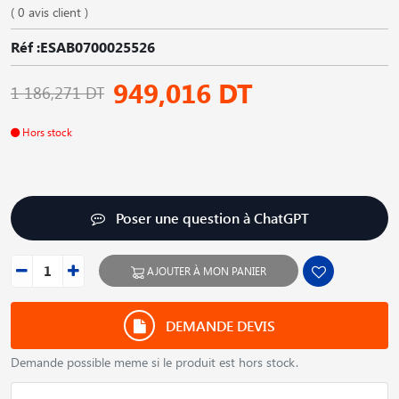
( 0 avis client )
Réf :ESAB0700025526
949,016 DT
1 186,271 DT
Hors stock
Poser une question à ChatGPT
AJOUTER À MON PANIER
DEMANDE DEVIS
Demande possible meme si le produit est hors stock.