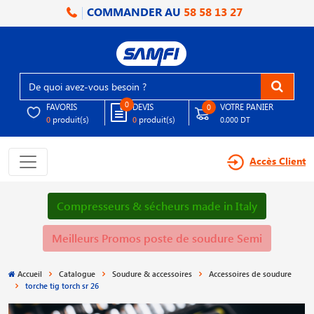
COMMANDER AU
58 58 13 27
0
FAVORIS
DEVIS
VOTRE PANIER
0
produit(s)
produit(s)
0
0
0.000 DT
Accès Client
Compresseurs & sécheurs made in Italy
Meilleurs Promos poste de soudure Semi
Accueil
Catalogue
Soudure & accessoires
Accessoires de soudure
torche tig torch sr 26