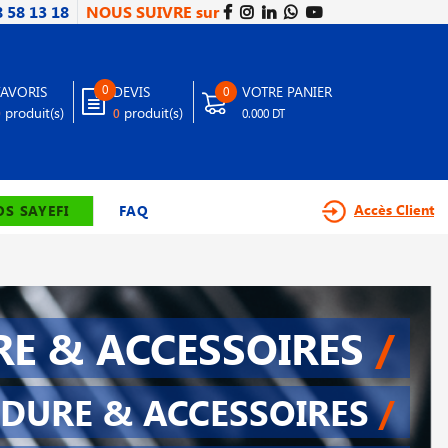
8 58 13 18
NOUS SUIVRE sur
0
FAVORIS
DEVIS
VOTRE PANIER
0
produit(s)
produit(s)
0
0
0.000 DT
Accès Client
S SAYEFI
FAQ
E & ACCESSOIRES
/
DURE & ACCESSOIRES
/