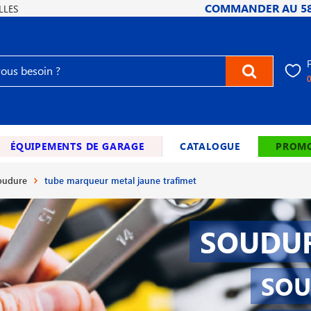
COMMANDER AU
5
LLES
ÉQUIPEMENTS DE GARAGE
CATALOGUE
PROMO
soudure
tube marqueur metal jaune trafimet
SOUDUR
SOU