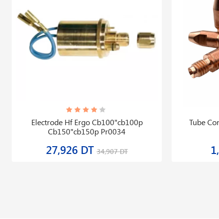
Electrode Hf Ergo Cb100"cb100p
Tube Co
Cb150"cb150p Pr0034
27,926 DT
1
34,907 DT