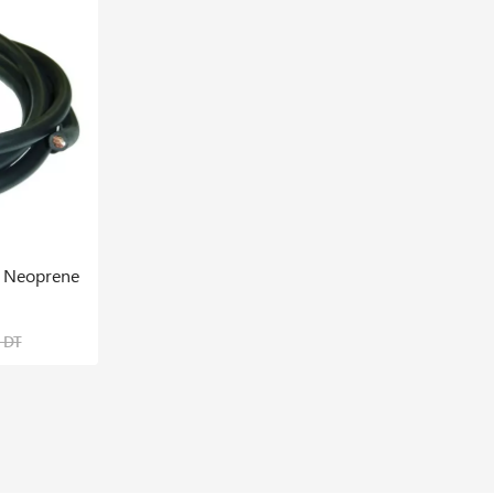
e Neoprene
Buse ø 16 / L=53 Mm
9,292 DT
 DT
11,614 DT