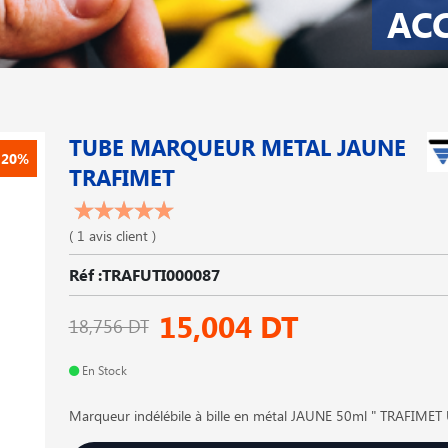
AC
TUBE MARQUEUR METAL JAUNE
-20%
TRAFIMET
( 1 avis client )
Réf :TRAFUTI000087
15,004 DT
18,756 DT
En Stock
Marqueur indélébile à bille en métal JAUNE 50ml " TRAFIME