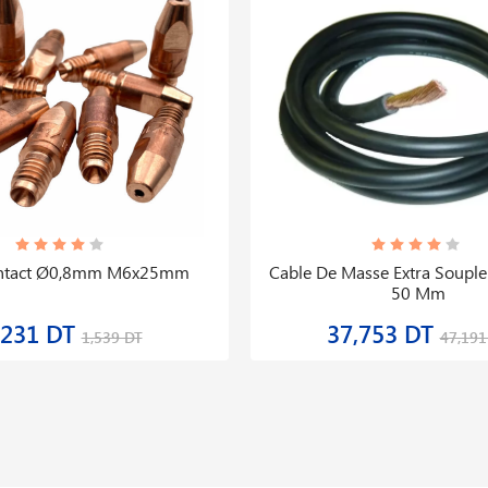
ntact Ø0,8mm M6x25mm
Cable De Masse Extra Soupl
50 Mm
,231 DT
37,753 DT
1,539 DT
47,191