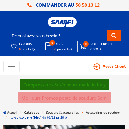
COMMANDER AU
58 58 13 12
0
FAVORIS
DEVIS
VOTRE PANIER
0
produit(s)
produit(s)
0
0
0.000 DT
Accès Client
Compresseurs & sécheurs made in Italy
Meilleurs Promos poste de soudure Semi
Accueil
Catalogue
Soudure & accessoires
Accessoires de soudure
tuyau oxygene (bleu) dn 06/11 ps 20 b