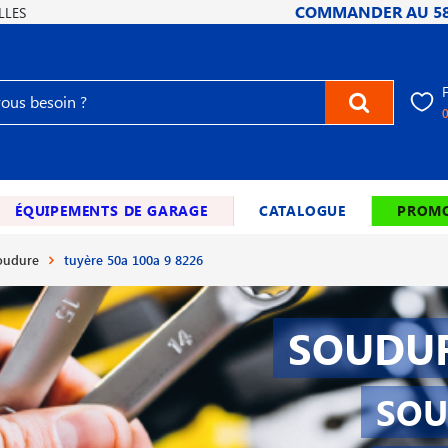
COMMANDER AU
5
LLES
ÉQUIPEMENTS DE GARAGE
CATALOGUE
PROMO
soudure
tuyère 50a 100a 9 8226
SOUDUR
SOU