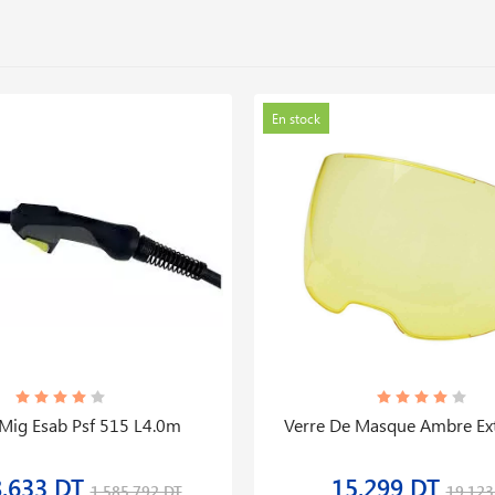
En stock
 Mig Esab Psf 515 L4.0m
Verre De Masque Ambre Ext
8,633 DT
15,299 DT
1,585,792 DT
19,123