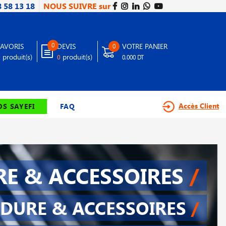
8 58 13 18
NOUS SUIVRE sur
0
FAVORIS
DEVIS
VOTRE PANIER
0
produit(s)
produit(s)
0
0
0.000 DT
Accès Client
S SAYEFI
FAQ
E & ACCESSOIRES
/
DURE & ACCESSOIRES
/