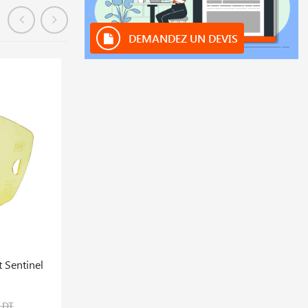
DEMANDEZ UN DEVIS
En stock
 Sentinel
Ok Flux 10.33 Sac De 25kg
452,121 DT
 DT
565,151 DT