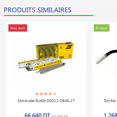
PRODUITS SIMILAIRES
Hors stock
En stock
Electrode Rutile E6013 Ok46.27
Torche
66,640 DT
1,26
83,300 DT