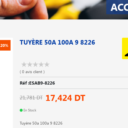
AC
TUYÈRE 50A 100A 9 8226
-20%
( 0 avis client )
Réf :ESAB9-8226
17,424 DT
21,781 DT
En Stock
Tuyère 50a 100a 9 8226