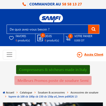
COMMANDER AU
58 58 13 27
0
FAVORIS
DEVIS
VOTRE PANIER
0
produit(s)
produit(s)
0
0
0.000 DT
Accès Client
Compresseurs & sécheurs made in Italy
Meilleurs Promos poste de soudure Semi
Accueil
Catalogue
Soudure & accessoires
Accessoires de soudure
tuyere cb 100 cb 100p cb 150 cb 150p ø1,3mm pd0026 13