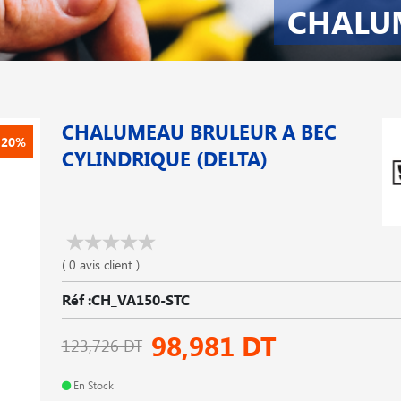
CHALU
CHALUMEAU BRULEUR A BEC
-20%
CYLINDRIQUE (DELTA)
( 0 avis client )
Réf :CH_VA150-STC
98,981 DT
123,726 DT
En Stock