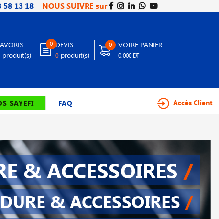
8 58 13 18
NOUS SUIVRE sur
0
FAVORIS
DEVIS
VOTRE PANIER
0
produit(s)
produit(s)
0
0
0.000 DT
Accès Client
S SAYEFI
FAQ
E & ACCESSOIRES
/
DURE & ACCESSOIRES
/