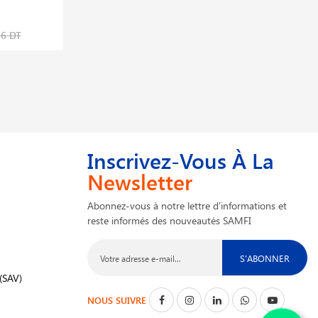
200mm 45605p G1 Stc
26,269 DT
26 DT
32,837 DT
Inscrivez-Vous À La
Newsletter
Abonnez-vous à notre lettre d'informations et
reste informés des nouveautés SAMFI
S'ABONNER
(SAV)
NOUS SUIVRE