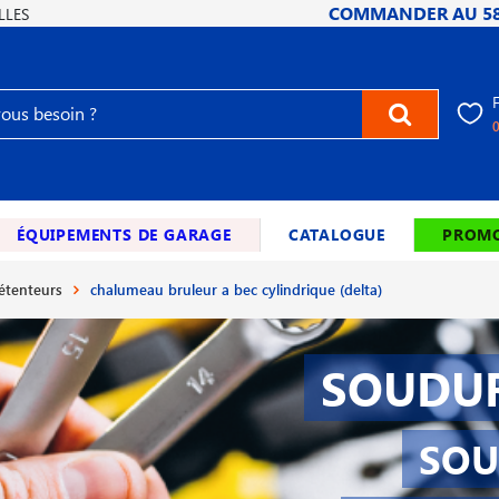
COMMANDER AU
5
LLES
ÉQUIPEMENTS DE GARAGE
CATALOGUE
PROMO
étenteurs
chalumeau bruleur a bec cylindrique (delta)
SOUDUR
SOU