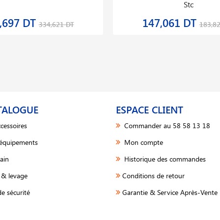
Stc
,697 DT
147,061 DT
334,621 DT
183,8
TALOGUE
ESPACE CLIENT
cessoires
Commander au 58 58 13 18
 équipements
Mon compte
ain
Historique des commandes
& levage
Conditions de retour
e sécurité
Garantie & Service Après-Vente 