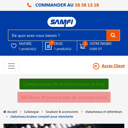
COMMANDER AU
58 58 13 18
0
FAVORIS
DEVIS
VOTRE PANIER
0
produit(s)
produit(s)
0
0
0.000 DT
Accès Client
Compresseurs & sécheurs made in Italy
Meilleurs Promos poste de soudure Semi
Accueil
Catalogue
Soudure & accessoires
chalumeaux et détenteurs
chalumeau bruleur complet pour etancheite